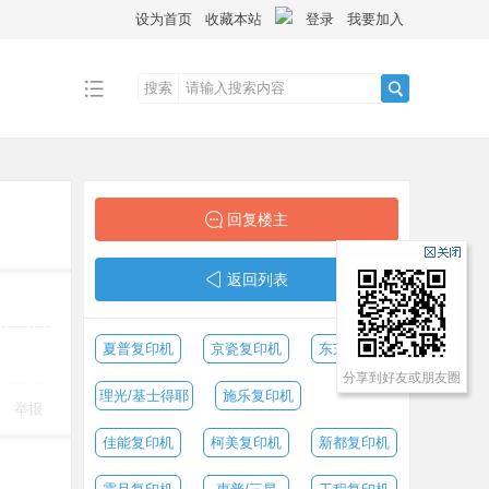
设为首页
收藏本站
登录
我要加入
搜索
搜
索
回复楼主
返回列表
夏普复印机
京瓷复印机
东芝复印机
分享到好友或朋友圈
理光/基士得耶
施乐复印机
举报
佳能复印机
柯美复印机
新都复印机