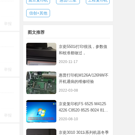
震旦复印机
惠普/三星
工程复印机
信创+其他
举报
图文推荐
京瓷5501i打印很浅，参数值
和校准都做过，
2020-11-17
举报
惠普打印机M126A/126NW不
开机通病的维修经验
2022-03-08
京瓷复印机FS 6525 M4125
4226 C8520 8525 8024 8124
举报
扫描至电
2020-08-10
京瓷3010 3011i系列机器冬季