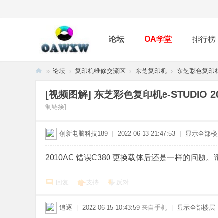
论坛
OA学堂
排行榜
»
论坛
›
复印机维修交流区
›
东芝复印机
›
东芝彩色复印机e-
O
[视频图解]
东芝彩色复印机e-STUDIO 2
A
制链接]
维
修
创新电脑科技189
|
2022-06-13 21:47:53
|
显示全部楼
网
2010AC 错误C380 更换载体后还是一样的问题
回复
支持
反对
追逐
|
2022-06-15 10:43:59
来自手机
|
显示全部楼层